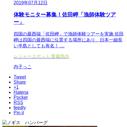
2019年07月12日
体験モニター募集！佐田岬「漁師体験ツア
ー」
四国の最西端「佐田岬」で漁師体験ツアーを実施 佐田
岬は四国の最西端に位置する場所にあり、日本一細長
い半島としても有名！ …
レジャースポット
愛媛県内
内子っこ
Tweet
Share
+1
Hatena
Pocket
RSS
feedly
Pin it