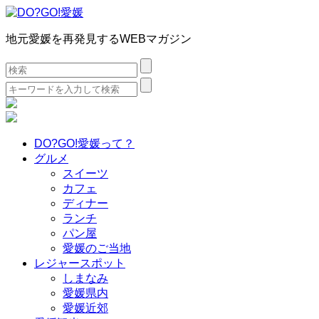
地元愛媛を再発見するWEBマガジン
検
索:
検
索:
DO?GO!愛媛って？
グルメ
スイーツ
カフェ
ディナー
ランチ
パン屋
愛媛のご当地
レジャースポット
しまなみ
愛媛県内
愛媛近郊