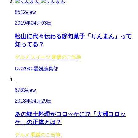
8512
view
2019年04月03日
松山に代々伝わる節句菓子「りんまん」って
知ってる？
グルメ
スイーツ
愛媛のご当地
DO?GO!愛媛編集部
6783
view
2018年04月29日
あの郷土料理がコロッケに!?「大洲コロッ
ケ」の正体とは？
グルメ
愛媛のご当地