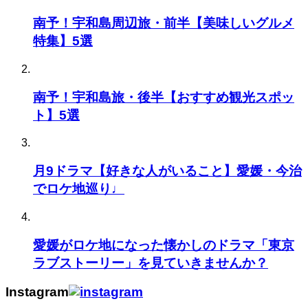
南予！宇和島周辺旅・前半【美味しいグルメ
特集】5選
南予！宇和島旅・後半【おすすめ観光スポッ
ト】5選
月9ドラマ【好きな人がいること】愛媛・今治
でロケ地巡り♩
愛媛がロケ地になった懐かしのドラマ「東京
ラブストーリー」を見ていきませんか？
Instagram