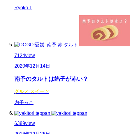
Ryoko.T
7124
view
2020年12月14日
南予のタルトは餡子が赤い？
グルメ
スイーツ
内子っこ
6389
view
2016年12月26日