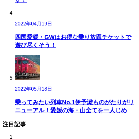
す！
2022年04月19日
四国愛媛・GWはお得な乗り放題チケットで
遊び尽くそう！
2022年05月18日
乗ってみたい列車No.1伊予灘ものがたりがリ
ニューアル！愛媛の海・山全てを一人じめ
注目記事