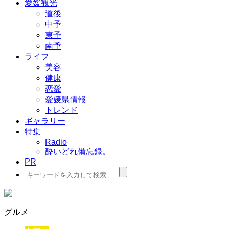
愛媛観光
道後
中予
東予
南予
ライフ
美容
健康
恋愛
愛媛県情報
トレンド
ギャラリー
特集
Radio
酔いどれ備忘録。
PR
検
索:
グルメ