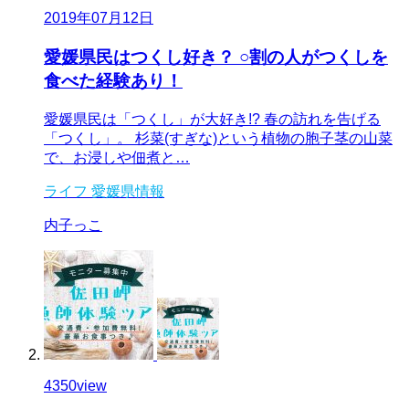
2019年07月12日
愛媛県民はつくし好き？ ○割の人がつくしを
食べた経験あり！
愛媛県民は「つくし」が大好き!? 春の訪れを告げる
「つくし」。 杉菜(すぎな)という植物の胞子茎の山菜
で、お浸しや佃煮と…
ライフ
愛媛県情報
内子っこ
4350
view