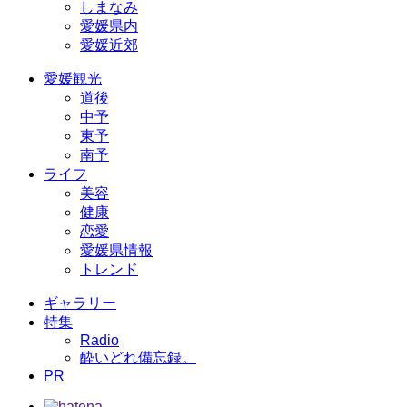
しまなみ
愛媛県内
愛媛近郊
愛媛観光
道後
中予
東予
南予
ライフ
美容
健康
恋愛
愛媛県情報
トレンド
ギャラリー
特集
Radio
酔いどれ備忘録。
PR