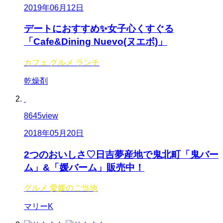
2019年06月12日
デートにおすすめ✨女子心くすぐる
「Cafe&Dining Nuevo(ヌエボ)」
カフェ
グルメ
ランチ
乾燥剤
8645
view
2018年05月20日
2つのおいしさ♡日吉夢産地で鬼北町「鬼バー
ム」&「媛バーム」販売中！
グルメ
愛媛のご当地
マリーK