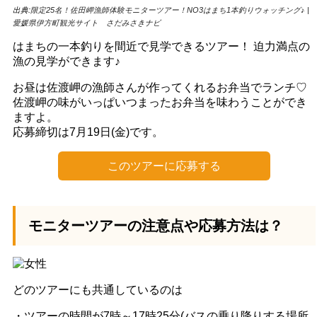
出典:
限定25名！佐田岬漁師体験モニターツアー！NO3はまち1本釣りウォッチング♪ |
愛媛県伊方町観光サイト さだみさきナビ
はまちの一本釣りを間近で見学できるツアー！ 迫力満点の
漁の見学ができます♪
お昼は佐渡岬の漁師さんが作ってくれるお弁当でランチ♡
佐渡岬の味がいっぱいつまったお弁当を味わうことができ
ますよ。
応募締切は7月19日(金)です。
このツアーに応募する
モニターツアーの注意点や応募方法は？
どのツアーにも共通しているのは
・ツアーの時間が7時～17時25分(バスの乗り降りする場所