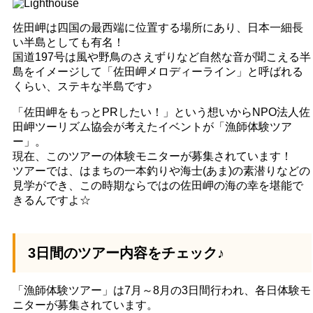
佐田岬は四国の最西端に位置する場所にあり、日本一細長
い半島としても有名！
国道197号は風や野鳥のさえずりなど自然な音が聞こえる半
島をイメージして「佐田岬メロディーライン」と呼ばれる
くらい、ステキな半島です♪
「佐田岬をもっとPRしたい！」という想いからNPO法人佐
田岬ツーリズム協会が考えたイベントが「漁師体験ツア
ー」。
現在、このツアーの体験モニターが募集されています！
ツアーでは、はまちの一本釣りや海士(あま)の素潜りなどの
見学ができ、この時期ならではの佐田岬の海の幸を堪能で
きるんですよ☆
3日間のツアー内容をチェック♪
「漁師体験ツアー」は7月～8月の3日間行われ、各日体験モ
ニターが募集されています。