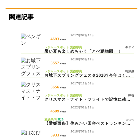
関連記事
2017年07月18日
4693
view
レジャースポット
愛媛県内
キティ
暑い夏も楽しめちゃう「とべ動物園」！
2018年03月19日
3557
view
レジャースポット
愛媛県内
乾燥剤
お城下スプリングフェスタ2018?今年はくま
モンがやってくる！
2017年11月09日
3656
view
レジャースポット
愛媛県内
律香
クリスマス・ナイト・フライトで記憶に残る
記念日を！
2022年01月13日
4599
view
愛媛県内
東予
izumi
【愛媛西条】住みたい田舎ベストランキング1
位！人気の理由は？
2018年07月23日
3933
view