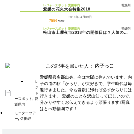
レジャースポット
愛媛県内
乾燥剤
愛媛の花火大会特集2018
2018年04月09日
7556
view
レジャースポット
愛媛県内
乾燥剤
松山市土曜夜市2018年の開催日は？人気の屋
台グルメ予想も♡
この記事を書いた人：
内子っこ
愛媛県喜多郡出身、今は大阪に住んでいます。内
レ
子の道の駅「からり」が大好きで、学生時代は毎
ジ
週行きました。今も愛媛に帰れば必ずからりには
ャ
行きます。 愛媛のことを沢山知ってほしいので、
,
ースポット
愛
分かりやすくお伝えできるよう頑張ります♪写真
媛県内
はとべ動物園です！
モニターツア
,
ー
佐田岬