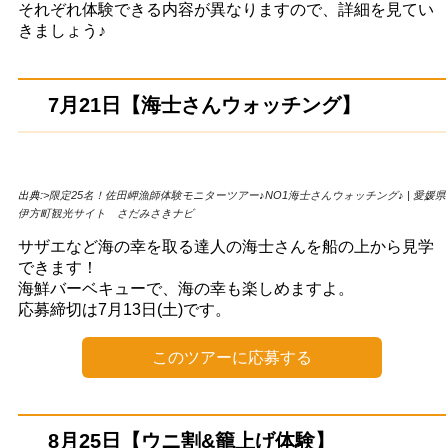
それぞれ体験できる内容が異なりますので、詳細を見てい
きましょう♪
7月21日【海士さんウォッチング】
出典:
>限定25名！佐田岬漁師体験モニターツアー♪NO1海士さんウォッチング♪ | 愛媛県
伊方町観光サイト さだみさきナビ
サザエなど海の幸を取る達人の海士さんを船の上から見学
できます！
海鮮バーベキューで、海の幸も楽しめますよ。
応募締切は7月13日(土)です。
このツアーに応募する
8月25日【ウニ割&籠上げ体験】