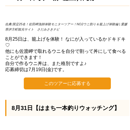
出典:
限定25名！佐田岬漁師体験モニターツアー！NO2ウニ割り＆籠上げ体験編 | 愛媛
県伊方町観光サイト さだみさきナビ
8月25日は、籠上げを体験！ なにが入っているかドキドキ
♡
他にも佐渡岬で取れるウニを自分で割って丼にして食べる
ことができます！
自分で作るウニ丼は、また格別ですよ♪
応募締切は7月19日(金)です。
このツアーに応募する
8月31日【はまち一本釣りウォッチング】