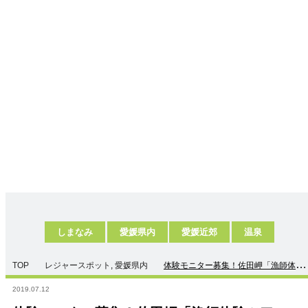
しまなみ
愛媛県内
愛媛近郊
温泉
TOP
レジャースポット
,
愛媛県内
体験モニター募集！佐田岬「漁師体験
ツアー」
2019.07.12