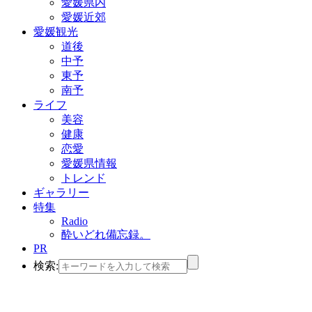
愛媛県内
愛媛近郊
愛媛観光
道後
中予
東予
南予
ライフ
美容
健康
恋愛
愛媛県情報
トレンド
ギャラリー
特集
Radio
酔いどれ備忘録。
PR
検索: