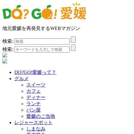
地元愛媛を再発見するWEBマガジン
検索:
検索:
DO?GO!愛媛って？
グルメ
スイーツ
カフェ
ディナー
ランチ
パン屋
愛媛のご当地
レジャースポット
しまなみ