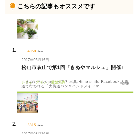
こちらの記事もオススメです
4058
view
2017年03月16日
松山市衣山で第1回「きぬやマルシェ」開催♪
「きぬやマルシェ」って？ 出典:Hime smile-Facebook 大街
レジャースポット
愛媛県内
乾燥剤
道で行われる「大街道パン＆ハンドメイドマ…
3315
view
2017年03月16日