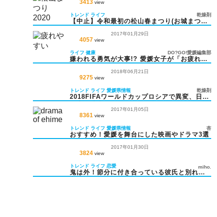
3413
view
トレンド
ライフ
乾燥剤
【中止】令和最初の松山春まつり(お城まつ
り)！2020年の開催期間は？
2017年01月29日
4057
view
ライフ
健康
DO?GO!愛媛編集部
嫌われる勇気が大事!? 愛媛女子が「お疲れ」
な理由
2018年06月21日
9275
view
トレンド
ライフ
愛媛県情報
乾燥剤
2018FIFAワールドカップロシアで異変、日本
代表の勝利より”一平くんフィーバー”？
2017年01月05日
8361
view
トレンド
ライフ
愛媛県情報
杏
おすすめ！愛媛を舞台にした映画やドラマ3選
2017年01月30日
3824
view
トレンド
ライフ
恋愛
miho.
鬼は外！節分に付き合っている彼氏と別れる
方法