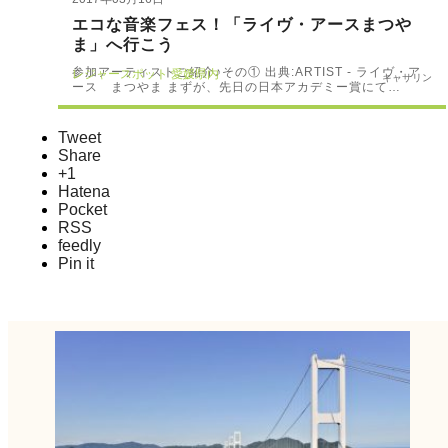
エコな音楽フェス！「ライヴ・アースまつや
ま」へ行こう
参加アーティストご紹介♪その① 出典:ARTIST - ライヴ・ア
レジャースポット
愛媛県内
キャサリン
ース まつやま まずが、先日の日本アカデミー賞にて…
Tweet
Share
+1
Hatena
Pocket
RSS
feedly
Pin it