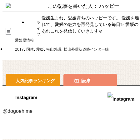
この記事を書いた人：
ハッピー
愛媛生まれ、愛媛育ちのハッピーです。 愛媛を離
ラ
れて、愛媛の魅力を再発見している毎日✨ 愛媛の
イ
あれこれを発信していきます☺
,
フ
愛媛県情報
,
,
,
,
2017
国体
愛媛
松山外環
松山外環状道路インター線
人気記事
ランキング
注目記事
Instagram
@dogoehime