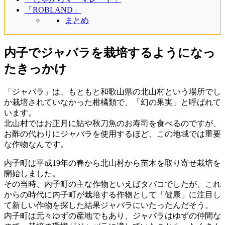
「ROBLAND」
まとめ
内子でジャバラを栽培するようになっ
たきっかけ
「ジャバラ」は、もともと和歌山県の北山村という場所でし
か栽培されていなかった柑橘類で、「幻の果実」と呼ばれて
います。
北山村ではお正月に鮎や秋刀魚のお寿司を食べるのですが、
お酢の代わりにジャバラを使用するほど、この地域では重要
な作物なんです。
内子町は平成19年の春から北山村から苗木を取り寄せ栽培を
開始しました。
その当時、内子町の主な作物といえばタバコでしたが、これ
からの時代に内子町が栽培する作物として「健康」に注目し
て新しい作物を探した結果ジャバラにいたったんだそう。
内子町は元々ゆずの産地でもあり、ジャバラはゆずの仲間な