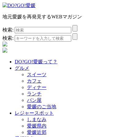
地元愛媛を再発見するWEBマガジン
検索:
検索:
DO?GO!愛媛って？
グルメ
スイーツ
カフェ
ディナー
ランチ
パン屋
愛媛のご当地
レジャースポット
しまなみ
愛媛県内
愛媛近郊