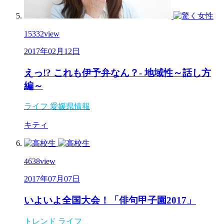
15332
view
2017年02月12日
えっ!? これも伊予弁なん？- 地域性～話し方
編～
ライフ
愛媛県情報
キティ
4638
view
2017年07月07日
いよいよ全国大会！「俳句甲子園2017」
トレンド
ライフ