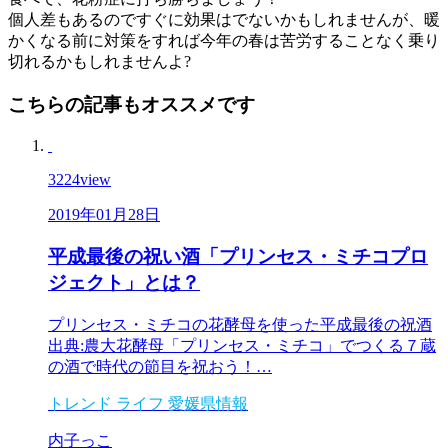
個人差もあるのですぐに効果はでないかもしれませんが、暖
かくなる前に対策をすれば今年の春は苦労することなく乗り
切れるかもしれませんよ?
こちらの記事もオススメです
3224
view
2019年01月28日
平成最後の祝い酒「プリンセス・ミチコプロ
ジェクト」とは？
プリンセス・ミチコの花酵母を使った平成最後の祝酒
出典:農大花酵母「プリンセス・ミチコ」でつくる７蔵
の酒で時代の節目を祝おう！…
トレンド
ライフ
愛媛県情報
内子っこ