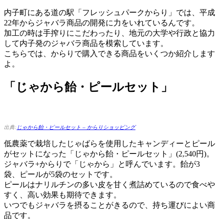
内子町にある道の駅「フレッシュパークからり」では、平成
22年からジャバラ商品の開発に力をいれているんです。
加工の時は手搾りにこだわったり、地元の大学や行政と協力
して内子発のジャバラ商品を模索しています。
こちらでは、からりで購入できる商品をいくつか紹介します
よ。
「じゃから飴・ピールセット」
出典:
じゃから飴・ピールセット – からりショッピング
低農薬で栽培したじゃばらを使用したキャンディーとピール
がセットになった「じゃから飴・ピールセット」(2,540円)。
ジャバラ+からりで「じゃから」と呼んでいます。飴が3
袋、ピールが5袋のセットです。
ピールはナリルチンの多い皮を甘く煮詰めているので食べや
すく、高い効果も期待できます。
いつでもジャバラを摂ることがきるので、持ち運びによい商
品です。