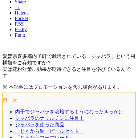
Share
+1
Hatena
Pocket
RSS
feedly
Pin it
愛媛県喜多郡内子町で栽培されている「ジャバラ」という柑
橘類をご存知ですか？
実は花粉対策に効果が期待できると注目を浴びているんで
す。
※ 本記事にはプロモーションを含む場合があります。
目 次
内子でジャバラを栽培するようになったきっかけ
ジャバラのナリルチンに注目！
ジャバラを使った商品
「じゃから飴・ピールセット」
「じゃからマーマレード」