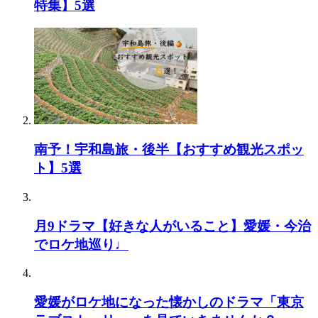
特集】5選
南予！宇和島旅・後半【おすすめ観光スポッ
ト】5選
月9ドラマ【好きな人がいること】愛媛・今治
でロケ地巡り♩
愛媛がロケ地になった懐かしのドラマ「東京