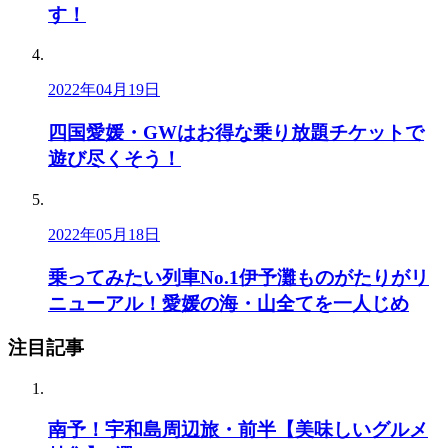
す！
2022年04月19日
四国愛媛・GWはお得な乗り放題チケットで
遊び尽くそう！
2022年05月18日
乗ってみたい列車No.1伊予灘ものがたりがリ
ニューアル！愛媛の海・山全てを一人じめ
注目記事
南予！宇和島周辺旅・前半【美味しいグルメ