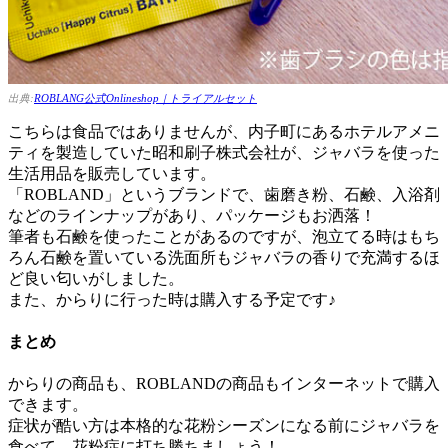
出典:
ROBLANG公式Onlineshop｜トライアルセット
こちらは食品ではありませんが、内子町にあるホテルアメニ
ティを製造していた昭和刷子株式会社が、ジャバラを使った
生活用品を販売しています。
「ROBLAND」というブランドで、歯磨き粉、石鹸、入浴剤
などのラインナップがあり、パッケージもお洒落！
筆者も石鹸を使ったことがあるのですが、泡立てる時はもち
ろん石鹸を置いている洗面所もジャバラの香りで充満するほ
ど良い匂いがしました。
また、からりに行った時は購入する予定です♪
まとめ
からりの商品も、ROBLANDの商品もインターネットで購入
できます。
症状が酷い方は本格的な花粉シーズンになる前にジャバラを
食べて、花粉症に打ち勝ちましょう！