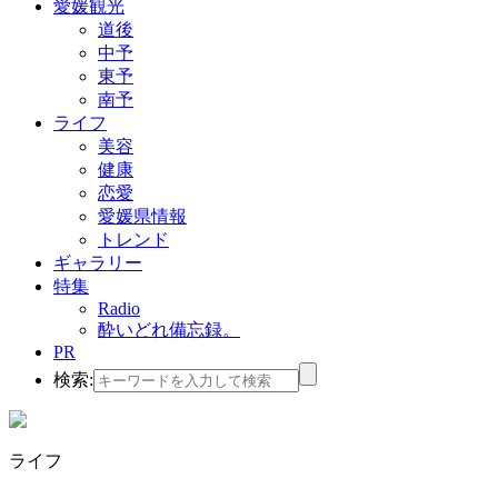
愛媛観光
道後
中予
東予
南予
ライフ
美容
健康
恋愛
愛媛県情報
トレンド
ギャラリー
特集
Radio
酔いどれ備忘録。
PR
検索:
ライフ