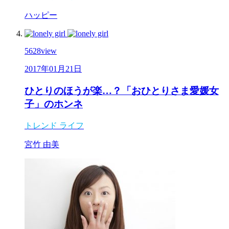
ハッピー
5628
view
2017年01月21日
ひとりのほうが楽…？「おひとりさま愛媛女
子」のホンネ
トレンド
ライフ
宮竹 由美