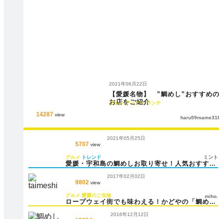
2021年06月22日
【愛媛名物】 ”鯛めし”おすすめ
お店をご紹介
グルメ
ディナー
ランチ
14287
view
haru59mame31
2021年05月25日
5707
view
グルメ
トレンド
ミント
愛媛・宇和島の鯛めしお取り寄せ！人気おすすめ
商品！
2017年02月02日
9802
view
グルメ
愛媛のご当地
miho.
ロープウェイ街でも味わえる！かどやの「鯛め
し」の魅力とは
2016年12月12日