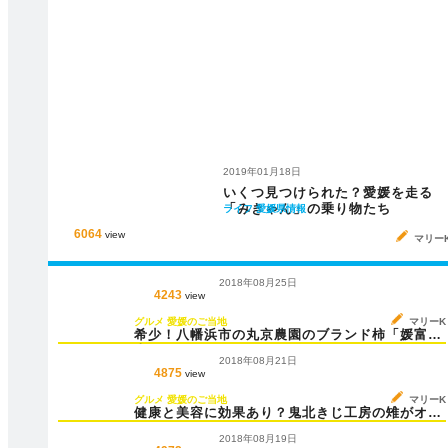
2019年01月18日
いくつ見つけられた？愛媛を走る
「みきゃん」の乗り物たち
ライフ
愛媛県情報
6064
view
マリー
2018年08月25日
4243
view
グルメ
愛媛のご当地
マリーK
希少！八幡浜市の丸京農園のブランド柿「媛富
士」が気になる
2018年08月21日
4875
view
グルメ
愛媛のご当地
マリーK
健康と美容に効果あり？鬼北きじ工房の雉がオス
スメ
2018年08月19日