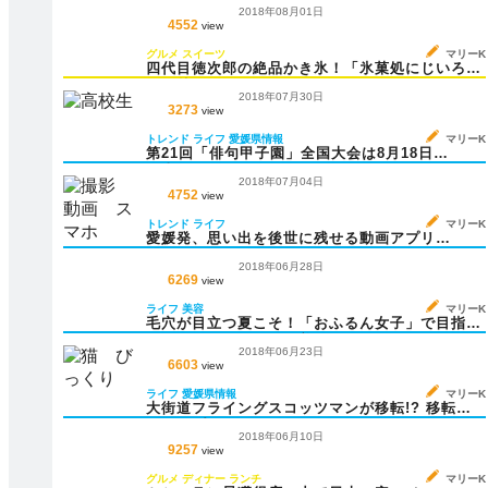
ング歌謡祭2018
2018年08月01日
4552
view
グルメ
スイーツ
マリーK
四代目徳次郎の絶品かき氷！「氷菓処にじいろ」
が三越にやってくる！
2018年07月30日
3273
view
トレンド
ライフ
愛媛県情報
マリーK
第21回「俳句甲子園」全国大会は8月18日
（土）・19日（日）開催
2018年07月04日
4752
view
トレンド
ライフ
マリーK
愛媛発、思い出を後世に残せる動画アプリ
「NeieDiom（ネイエディオム）」iOS版がリリ
2018年06月28日
ース
6269
view
ライフ
美容
マリーK
毛穴が目立つ夏こそ！「おふるん女子」で目指
せ！ふんわりツルツル美肌♪
2018年06月23日
6603
view
ライフ
愛媛県情報
マリーK
大街道フライングスコッツマンが移転!? 移転先
とオープン日は？
2018年06月10日
9257
view
グルメ
ディナー
ランチ
マリーK