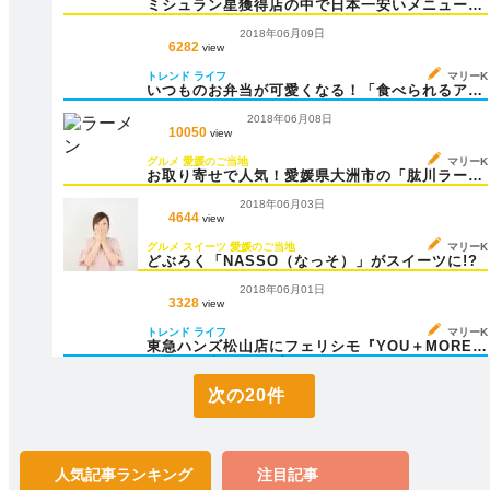
ミシュラン星獲得店の中で日本一安いメニューが
ある「いよ翁」
2018年06月09日
6282
view
トレンド
ライフ
マリーK
いつものお弁当が可愛くなる！「食べられるアー
ト」って？
2018年06月08日
10050
view
グルメ
愛媛のご当地
マリーK
お取り寄せで人気！愛媛県大洲市の「肱川ラーメ
ン」
2018年06月03日
4644
view
グルメ
スイーツ
愛媛のご当地
マリーK
どぶろく「NASSO（なっそ）」がスイーツに!?
2018年06月01日
3328
view
トレンド
ライフ
マリーK
東急ハンズ松山店にフェリシモ『YOU＋MORE！
』期間限定ショップがOPEN
次の20件
人気記事
ランキング
注目記事