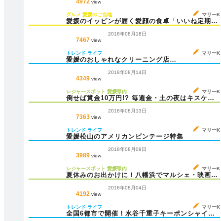
4972
view
グルメ
愛媛のご当地
マリーK
愛媛のイッピンが届く愛顔の食卓「いいね定期
便」
2018年08月18日
7467
view
トレンド
ライフ
マリーK
愛媛のおしゃれなクリーニング店
「SHIMIZUYA」、100％自然由来成分のナチュ
2018年08月14日
ラル洗剤にも注目
4349
view
レジャースポット
愛媛県内
マリーK
倒せば賞金10万円!? 毎週金・土の夜はキスケボ
ウルで「100本ボウリング」に挑戦！
2018年08月13日
7363
view
トレンド
ライフ
マリーK
愛媛松山のアメリカンビンテージ特集
2018年08月09日
3989
view
レジャースポット
愛媛県内
マリーK
夏休みのお出かけに！八幡浜でマルシェ・映画・
アートを楽しむ「We Want.」開催
2018年08月04日
4192
view
トレンド
ライフ
マリーK
全国6都市で開催！水谷千重子キーポンシャイニ