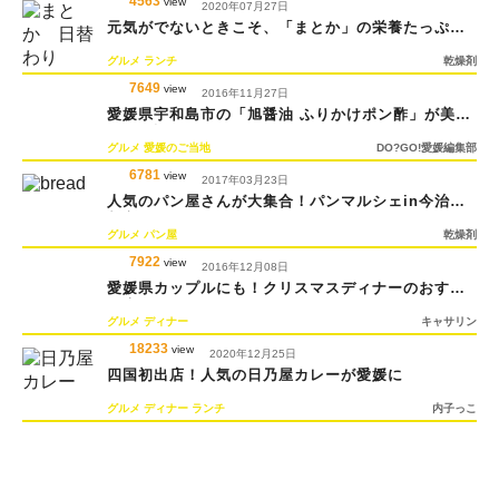
4563
view
2020年07月27日
元気がでないときこそ、「まとか」の栄養たっぷり
ランチ
グルメ
ランチ
乾燥剤
7649
view
2016年11月27日
愛媛県宇和島市の「旭醤油 ふりかけポン酢」が美味
しいと話題
グルメ
愛媛のご当地
DO?GO!愛媛編集部
6781
view
2017年03月23日
人気のパン屋さんが大集合！パンマルシェin今治新
都市
グルメ
パン屋
乾燥剤
7922
view
2016年12月08日
愛媛県カップルにも！クリスマスディナーのおすす
め店
グルメ
ディナー
キャサリン
18233
view
2020年12月25日
四国初出店！人気の日乃屋カレーが愛媛に
グルメ
ディナー
ランチ
内子っこ