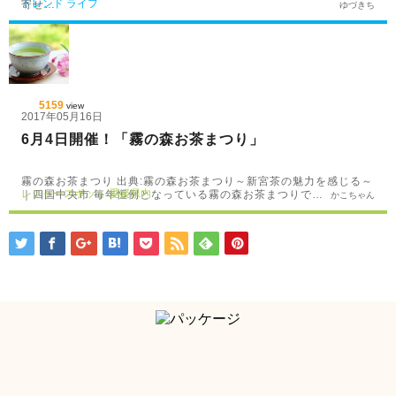
トレンド
ライフ
寄せ…
ゆづきち
5159
view
2017年05月16日
6月4日開催！「霧の森お茶まつり」
霧の森お茶まつり 出典:霧の森お茶まつり～新宮茶の魅力を感じる～
レジャースポット
愛媛県内
｜四国中央市 毎年恒例となっている霧の森お茶まつりで…
かこちゃん