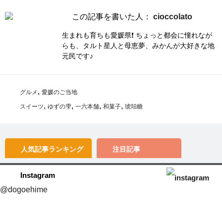
この記事を書いた人：
cioccolato
生まれも育ちも愛媛県❗ ちょっと都会に憧れなが
らも、タルト星人と母恵夢、みかんが大好きな地
元民です♪
,
グルメ
愛媛のご当地
,
,
,
,
スイーツ
ゆずの雫
一六本舗
和菓子
琥珀糖
人気記事
ランキング
注目記事
Instagram
@dogoehime