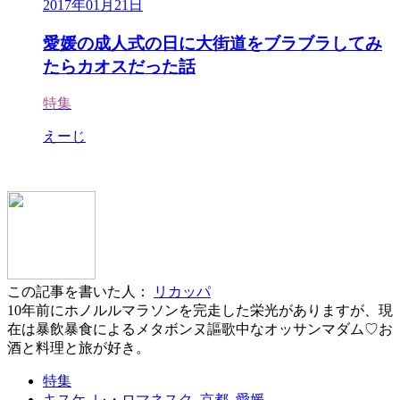
2017年01月21日
愛媛の成人式の日に大街道をブラブラしてみ
たらカオスだった話
特集
えーじ
この記事を書いた人：
リカッパ
10年前にホノルルマラソンを完走した栄光がありますが、現
在は暴飲暴食によるメタボンヌ謳歌中なオッサンマダム♡お
酒と料理と旅が好き。
特集
キスケ
,
レ・ロマネスク
,
京都
,
愛媛