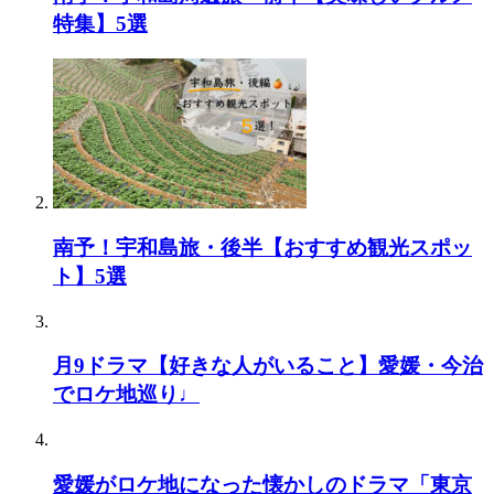
特集】5選
南予！宇和島旅・後半【おすすめ観光スポッ
ト】5選
月9ドラマ【好きな人がいること】愛媛・今治
でロケ地巡り♩
愛媛がロケ地になった懐かしのドラマ「東京