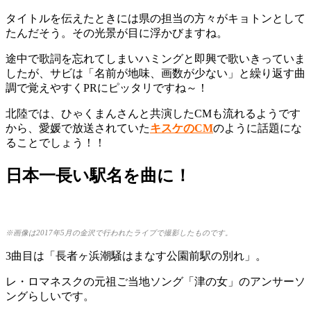
タイトルを伝えたときには県の担当の方々がキョトンとして
たんだそう。その光景が目に浮かびますね。
途中で歌詞を忘れてしまいハミングと即興で歌いきっていま
したが、サビは「名前が地味、画数が少ない」と繰り返す曲
調で覚えやすくPRにピッタリですね～！
北陸では、ひゃくまんさんと共演したCMも流れるようです
から、愛媛で放送されていた
キスケのCM
のように話題にな
ることでしょう！！
日本一長い駅名を曲に！
※画像は2017年5月の金沢で行われたライブで撮影したものです。
3曲目は「長者ヶ浜潮騒はまなす公園前駅の別れ」。
レ・ロマネスクの元祖ご当地ソング「津の女」のアンサーソ
ングらしいです。