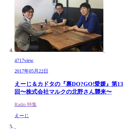
4717
view
2017年05月22日
えーじ＆カドタの『裏DO?GO!愛媛』第13
回〜株式会社マルクの北野さん襲来〜
Radio
特集
えーじ