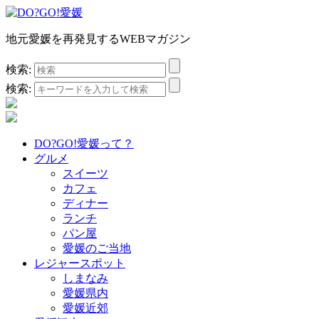
地元愛媛を再発見するWEBマガジン
検索:
検索:
DO?GO!愛媛って？
グルメ
スイーツ
カフェ
ディナー
ランチ
パン屋
愛媛のご当地
レジャースポット
しまなみ
愛媛県内
愛媛近郊