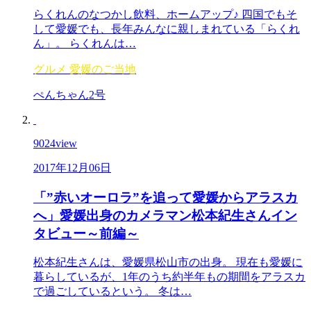
らくれんのなつかし飲料、ホームアップ♪ 四国でもそ
して愛媛でも、長年みんなに親しまれている「らくれ
ん」。 らくれんは…
グルメ
愛媛のご当地
ぺんちゃん2号
9024
view
2017年12月06日
「”赤いオーロラ”を追って愛媛からアラスカ
へ」愛媛出身のカメラマン松本紀生さんイン
タビュー～前編～
松本紀生さんは、愛媛県松山市の出身。 現在も愛媛に
暮らしているが、1年のうち約半年もの期間をアラスカ
で過ごしているという。 冬は…