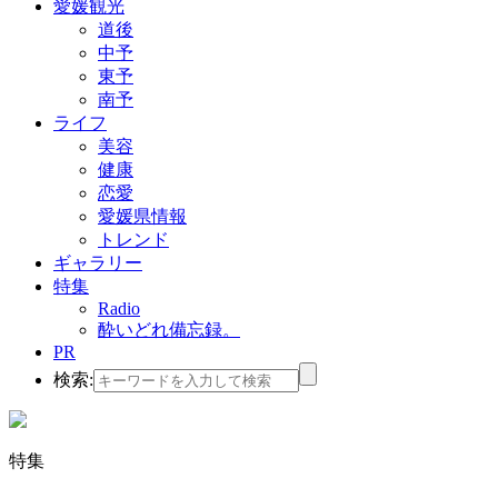
愛媛観光
道後
中予
東予
南予
ライフ
美容
健康
恋愛
愛媛県情報
トレンド
ギャラリー
特集
Radio
酔いどれ備忘録。
PR
検索:
特集