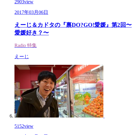
2903
view
2017年03月06日
えーじ＆カドタの『裏DO?GO!愛媛』第2回〜
愛媛好き？〜
Radio
特集
えーじ
5152
view