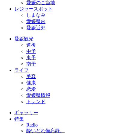
愛媛のご当地
レジャースポット
しまなみ
愛媛県内
愛媛近郊
愛媛観光
道後
中予
東予
南予
ライフ
美容
健康
恋愛
愛媛県情報
トレンド
ギャラリー
特集
Radio
酔いどれ備忘録。