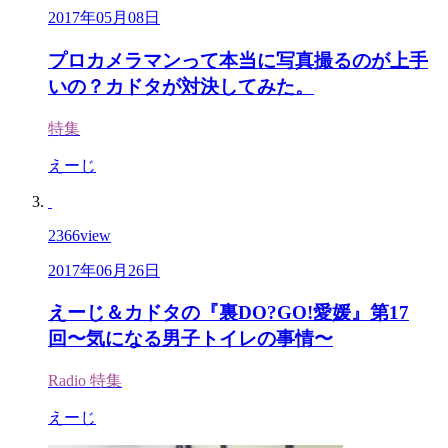
2017年05月08日
プロカメラマンって本当に写真撮るのが上手
いの？カドタが対決してみた。
特集
えーじ
2366
view
2017年06月26日
えーじ＆カドタの『裏DO?GO!愛媛』第17
回〜気になる男子トイレの事情〜
Radio
特集
えーじ