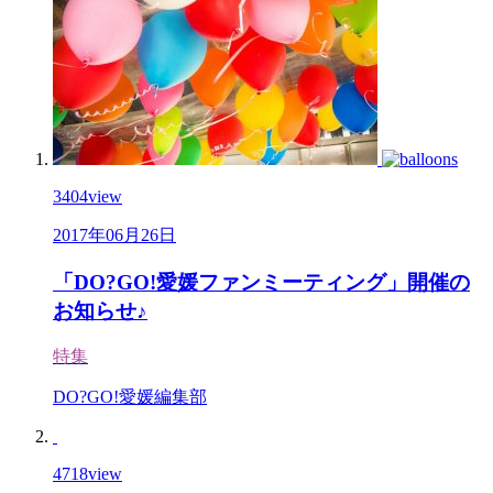
3404
view
2017年06月26日
「DO?GO!愛媛ファンミーティング」開催の
お知らせ♪
特集
DO?GO!愛媛編集部
4718
view