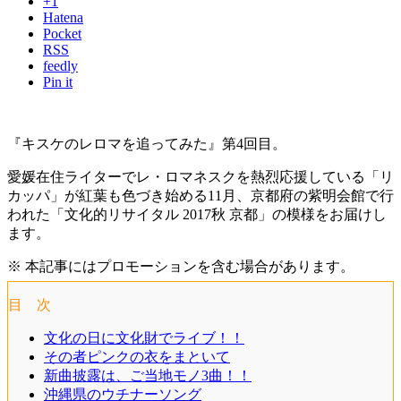
+1
Hatena
Pocket
RSS
feedly
Pin it
『キスケのレロマを追ってみた』第4回目。
愛媛在住ライターでレ・ロマネスクを熱烈応援している「リ
カッパ」が紅葉も色づき始める11月、京都府の紫明会館で行
われた「文化的リサイタル 2017秋 京都」の模様をお届けし
ます。
※ 本記事にはプロモーションを含む場合があります。
目 次
文化の日に文化財でライブ！！
その者ピンクの衣をまといて
新曲披露は、ご当地モノ3曲！！
沖縄県のウチナーソング