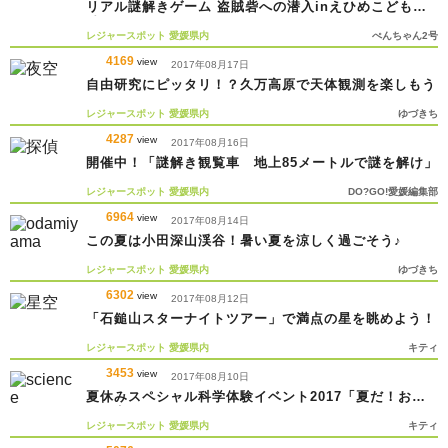
リアル謎解きゲーム 盗賊砦への潜入inえひめこどもの
城
レジャースポット
愛媛県内
ぺんちゃん2号
4169
view
2017年08月17日
自由研究にピッタリ！？久万高原で天体観測を楽しもう
レジャースポット
愛媛県内
ゆづきち
4287
view
2017年08月16日
開催中！「謎解き観覧車 地上85メートルで謎を解け」
レジャースポット
愛媛県内
DO?GO!愛媛編集部
6964
view
2017年08月14日
この夏は小田深山渓谷！暑い夏を涼しく過ごそう♪
レジャースポット
愛媛県内
ゆづきち
6302
view
2017年08月12日
「石鎚山スターナイトツアー」で満点の星を眺めよう！
レジャースポット
愛媛県内
キティ
3453
view
2017年08月10日
夏休みスペシャル科学体験イベント2017「夏だ！おも
しろ実験まつり」
レジャースポット
愛媛県内
キティ