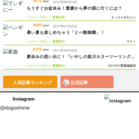
5076
view
2017年08月04日
もうすぐお盆休み！愛媛から夢の国に行くには？
レジャースポット
愛媛近郊
まっちゃおれんじ
4689
view
2017年07月18日
暑い夏も楽しめちゃう「とべ動物園」！
レジャースポット
愛媛県内
キティ
6375
view
2017年06月28日
夏休みの思い出に！「いやしの肱川カヌーツーリング」
を楽しもう
レジャースポット
愛媛県内
DO?GO!愛媛編集部
人気記事
ランキング
注目記事
Instagram
@dogoehime