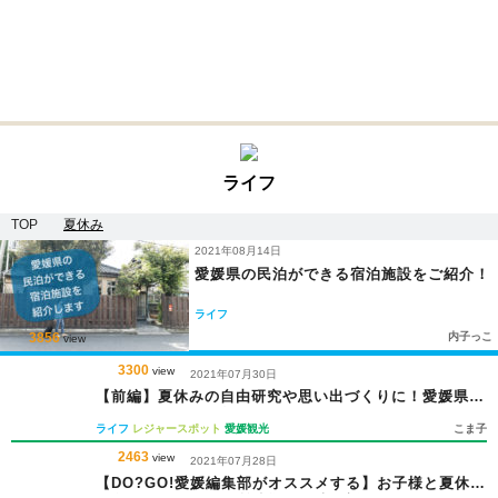
ライフ
TOP
夏休み
2021年08月14日
愛媛県の民泊ができる宿泊施設をご紹介！
ライフ
3856
内子っこ
view
3300
view
2021年07月30日
【前編】夏休みの自由研究や思い出づくりに！愛媛県内
の体験スポット10選！
ライフ
レジャースポット
愛媛観光
こま子
2463
view
2021年07月28日
【DO?GO!愛媛編集部がオススメする】お子様と夏休み