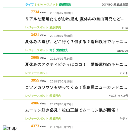
に遊びに行きたい場所特集＊随時更新＊
ライフ
レジャースポット
愛媛観光
DO?GO!愛媛編集部
7734
view
2021年07月09日
リアルな恐竜たちがお出迎え 夏休みの自由研究などに
もオススメの愛媛県総合科学博物館 に行ってみよう！
レジャースポット
愛媛県内
ki.ki
3421
view
2021年07月08日
夏休みの遊び、どこ行く？何する？滑床渓谷でキャニオ
ニング体験へGO!
レジャースポット
南予
愛媛観光
anri000
3665
view
2021年06月24日
夏休みのアクティビティはココ！ 愛媛屈指のキャニオ
ニング、滑床渓谷へGO！
レジャースポット
ミント
3955
view
2018年06月18日
コツメカワウソもやってくる！髙島屋ニューカレドニア
と美しいサンゴ礁の水族館
レジャースポット
愛媛県内
ぺんちゃん2号
4986
view
2017年08月25日
ムーミン好き必見！松山三越でムーミン展が開催！
レジャースポット
愛媛県内
キティ
4373
view
2017年08月22日